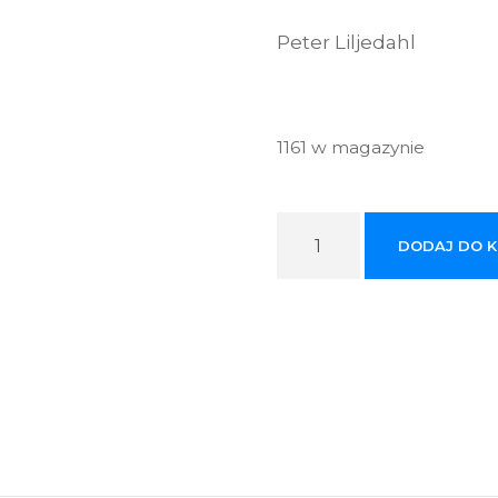
Peter Liljedahl
1161 w magazynie
i
DODAJ DO 
l
o
ś
ć
K
s
i
ą