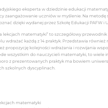
ż
k
adyjskiego eksperta w dziedzinie edukacji matematy
a
cy zaangażowanie uczniów w myślenie. Na metodę sk
:
poznać dzięki wydanej przez Szkołę Edukacji PAFW i 
B
a lekcjach matematyki” to szczegółowy przewodnik p
u
elu wdrażać każdą z 14 praktyk. Przedstawia również
d
też propozycję kolejności wdrażania i rozwijania ws
o
ede wszystkim do nauczycieli matematyki, to wiele in
w
oro z prezentowanych praktyk ma bowiem uniwersaln
a
h szkolnych dyscyplinach.
n
i
e
M
y
lekcjach matematyki
ś