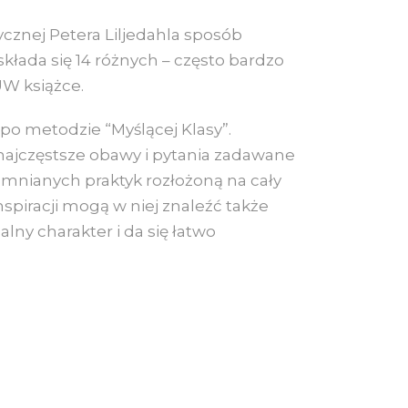
cznej Petera Liljedahla sposób
łada się 14 różnych – często bardzo
UW książce.
o metodzie “Myślącej Klasy”.
 najczęstsze obawy i pytania zadawane
pomnianych praktyk rozłożoną na cały
spiracji mogą w niej znaleźć także
y charakter i da się łatwo